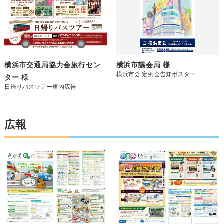
横浜市交通局協力会旅行セン
横浜市議会局 様
横浜市会 定例会告知ポスター
ター 様
日帰りバスツアー車内広告
広報