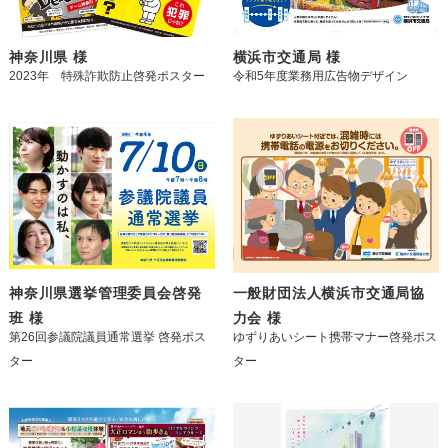
神奈川県 様
横浜市交通局 様
2023年 特殊詐欺防止啓発ポスター
令和5年度業務用広告物デザイン
神奈川県選挙管理委員会啓発
一般財団法人横浜市交通局協
班 様
力会 様
第26回参議院議員通常選挙 啓発ポス
ゆずりあいシート携帯マナー啓発ポス
ター
ター