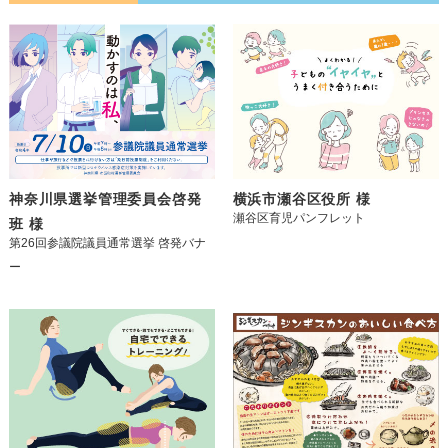
神奈川県選挙管理委員会啓発
横浜市瀬谷区役所 様
瀬谷区育児パンフレット
班 様
第26回参議院議員通常選挙 啓発バナ
ー